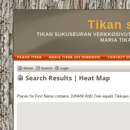
Tikan 
TIKAN SUKUSEURAN VERKKOSIVUT 
MARIA TIK
PAAVO TIKKA
MARIA TIKKA (OS HIMANEN)
CONTACT U
Home
Search
Login
Search Results | Heat Map
Places for First Name contains JUHANI AND Tree equals Tikkojen 