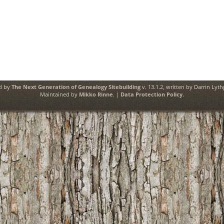
ed by
The Next Generation of Genealogy Sitebuilding
v. 13.1.2, written by Darrin Lyt
Maintained by
Mikko Rinne
. |
Data Protection Policy
.