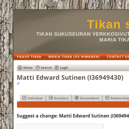
Tikan 
TIKAN SUKUSEURAN VERKKOSIVUT 
MARIA TIK
PAAVO TIKKA
MARIA TIKKA (OS HIMANEN)
CONTACT U
Home
Search
Login
Matti Edward Sutinen (I36949430)
Individual
Ancestors
Descendants
Relationshi
Suggest a change: Matti Edward Sutinen (I369494