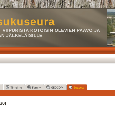
sukuseura
VIIPURISTA KOTOISIN OLEVIEN PAAVO JA
AN JÄLKELÄISILLE.
S
p
Timeline
Family
GEDCOM
Suggest
30)